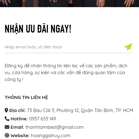
NHẬN ƯU ĐÃI NGAY!
Đăng ký để nhận thông tin liên lạc về các sản phẩm, dịch
vụ, cửa hàng, sự kiện và các vấn đề đáng quan tâm của
công ty !
THÔNG TIN LIÊN HỆ
Địa chỉ:
73 Bàu Cát 3, Phường 12, Quận Tân Bình, TP. HCM
Hotline:
0937 633 149
Email:
thanhtamibest@gmail.com
Website:
hoanggiahuy.com