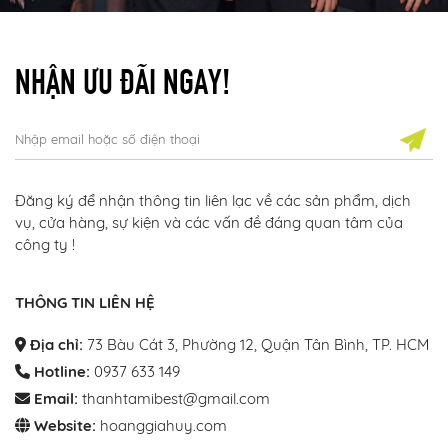
NHẬN ƯU ĐÃI NGAY!
Đăng ký để nhận thông tin liên lạc về các sản phẩm, dịch
vụ, cửa hàng, sự kiện và các vấn đề đáng quan tâm của
công ty !
THÔNG TIN LIÊN HỆ
Địa chỉ:
73 Bàu Cát 3, Phường 12, Quận Tân Bình, TP. HCM
Hotline:
0937 633 149
Email:
thanhtamibest@gmail.com
Website:
hoanggiahuy.com